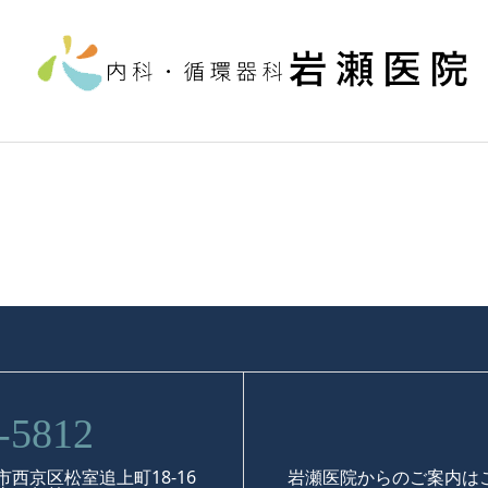
-5812
岩瀬医院からのご案内は
松室追上町18-16