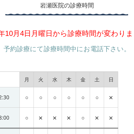
岩瀬医院の診療時間
21年10月4日月曜日から診療時間が変わりま
予約診療にて診療時間中にお電話下さい。
月
火
水
木
金
土
日
×
2:30
○
○
○
○
○
○
×
×
×
×
×
8:00
○
○